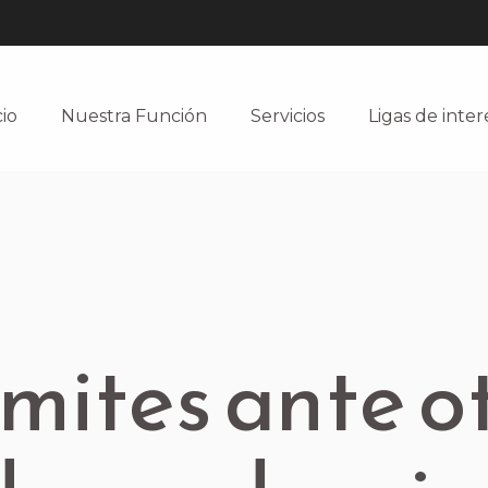
cio
Nuestra Función
Servicios
Ligas de inter
mites ante o