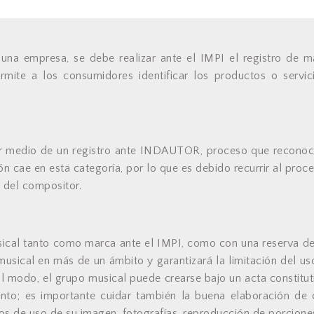
 una empresa, se debe realizar ante el IMPI el registro de 
mite a los consumidores identificar los productos o servici
or medio de un registro ante INDAUTOR, proceso que reconoc
n cae en esta categoría, por lo que es debido recurrir al proce
l del compositor.
sical tanto como marca ante el IMPI, como con una reserva d
 musical en más de un ámbito y garantizará la limitación del 
l modo, el grupo musical puede crearse bajo un acta constitut
iento; es importante cuidar también la buena elaboración de 
os de uso de su imagen, fotografías, reproducción de porciones