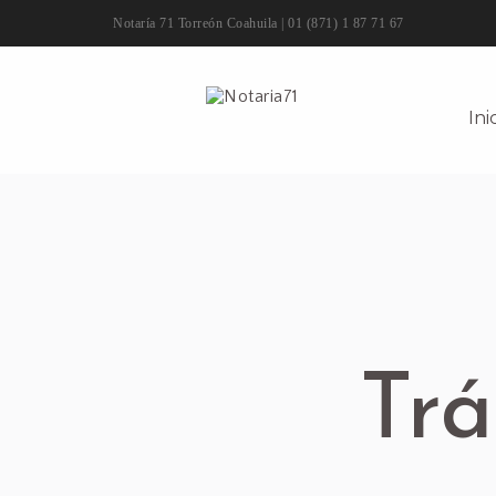
Notaría 71 Torreón Coahuila |
01 (871) 1 87 71 67
Ini
Trá